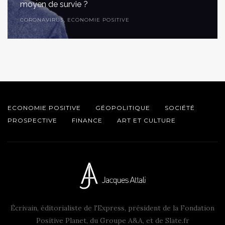
moyen de survie ?
CORONAVIRUS
,
ECONOMIE POSITIVE
ECONOMIE POSITIVE
GÉOPOLITIQUE
SOCIÉTÉ
PROSPECTIVE
FINANCE
ART ET CULTURE
Écrivain, éditorialiste de l'Express, président de la Fondation
Positive Planet, du Groupe A&A, et de Slate.fr