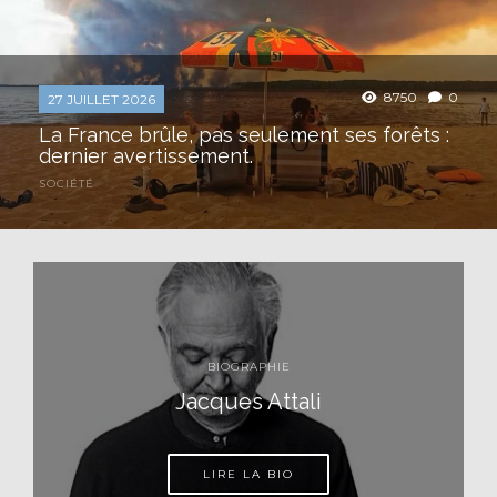
8750
0
27 JUILLET 2026
La France brûle, pas seulement ses forêts :
dernier avertissement.
SOCIÉTÉ
Le déséquilibre permanent des régimes de
retraites, dans tous les pays, est la
conséquence d’une bonne nouvelle :
l’espérance de vie s’améliore et il faut
consacrer de plus en plus...
BIOGRAPHIE
Jacques Attali
LIRE LA BIO