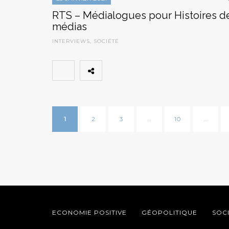
RTS – Médialogues pour Histoires d
médias
INTERVIEWS
,
SOCIÉTÉ
1
2
3
…
10
…
ECONOMIE POSITIVE
GÉOPOLITIQUE
SOC