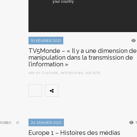
10 FÉVRIER 2021
TV5Monde – « Il y a une dimension de
manipulation dans la transmission de
l’information »
ART ET CULTURE
,
INTERVIEWS
,
SOCIÉTÉ
10680
0
24 JANVIER 2021
1
Europe 1 – Histoires des médias