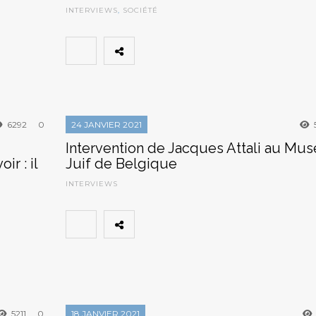
INTERVIEWS
,
SOCIÉTÉ
6292
0
24 JANVIER 2021
Intervention de Jacques Attali au Mu
r : il
Juif de Belgique
INTERVIEWS
5211
0
18 JANVIER 2021