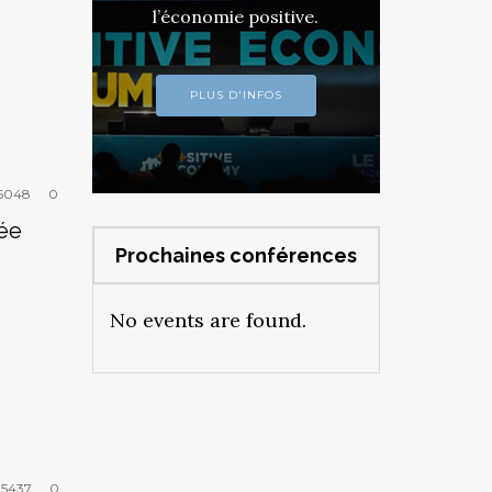
l’économie positive.
PLUS D'INFOS
5048
0
sée
Prochaines conférences
No events are found.
5437
0