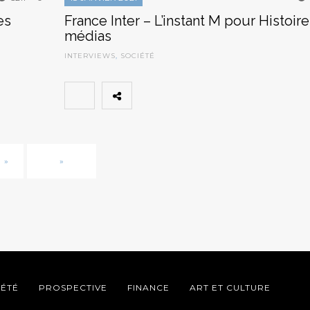
es
France Inter – L’instant M pour Histoir
médias
INTERVIEWS
,
SOCIÉTÉ
»
»
IÉTÉ
PROSPECTIVE
FINANCE
ART ET CULTURE