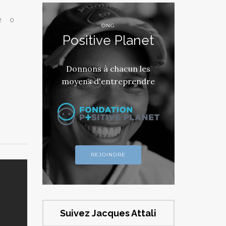
2
0
ONG
Positive Planet
Donnons à chacun les
moyens d'entreprendre
REJOINDRE
Suivez Jacques Attali