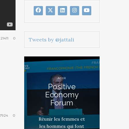
21411
0
Tweets by @jattali
AGIR
Positive
Economy
Forum
7924
0
Réunir les femmes et
les hommes qui font