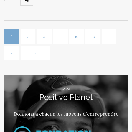
1
2
3
…
10
20
…
»
»
ONG
Positive Planet
Donnons à chacun les moyens d'entreprendre