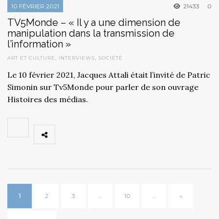
10 FÉVRIER 2021
21433
0
TV5Monde – « Il y a une dimension de
manipulation dans la transmission de
l’information »
ART ET CULTURE
,
INTERVIEWS
,
SOCIÉTÉ
Le 10 février 2021, Jacques Attali était l’invité de Patric
Simonin sur Tv5Monde pour parler de son ouvrage
Histoires des médias.
1
2
3
…
10
…
»