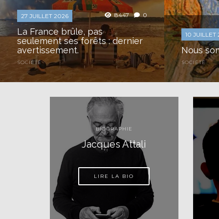
8447
0
27 JUILLET 2026
La France brûle, pas
10 JUILLET
seulement ses forêts : dernier
avertissement.
Nous som
SOCIÉTÉ
SOCIÉTÉ
Il est des évidences que
Il est d
l’Histoire met des siècles à
l’Histoir
reconnaître. Celle-ci en est
reconnaît
une : la santé et l’éducation ne
une : la 
sont pas deux politiques
sont pas
publiques juxtaposées, deux
publique
BIOGRAPHIE
activités...
activités.
Jacques Attali
LIRE LA BIO