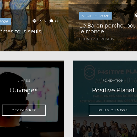
3 JUILLET 2026
5952
0
 2026
Le Baron perché, pou
mes tous seuls.
le monde.
ECONOMIE POSITIVE
es évidences que
Il est des évidences q
e met des siècles à
l’Histoire met des siè
re. Celle-ci en est
reconnaître. Celle-ci 
santé et l’éducation ne
une : la santé et l’éd
 deux politiques
sont pas deux politiq
s juxtaposées, deux
publiques juxtaposée
LIVRES
FONDATION
..
activités...
Ouvrages
Positive Planet
DÉCOUVRIR
PLUS D'INFOS