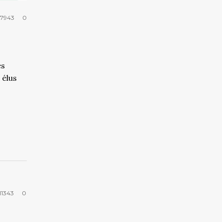
7943
0
es
 élus
11343
0