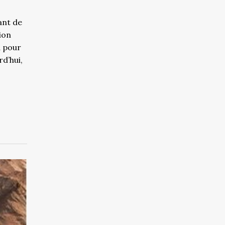
ant de
tion
d pour
rd’hui,