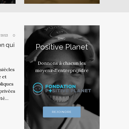
5953
0
ONG
on qui
Positive Planet
Donnons à chacun les
siècles
moyens d'entreprendre
é et
bliques
privées
ité…
REJOINDRE