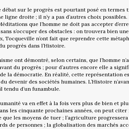
e débat sur le progrès est pourtant posé en termes t
 ligne droite ; il n’y a pas d’autres choix possibles.
éditations que l’homme ne doit pas accepter d’errer
, sans s’occuper des obstacles : on trouvera bien une
rx, Tocqueville n’ont fait que reprendre cette métap
du progrès dans l’Histoire.
isme ont démontré, selon certains, que l’homme n’av
vant du progrès ; pour d’autres encore elle a signifié 
de la démocratie. En réalité, cette représentation e
du devenir des sociétés humaines. L’Histoire n’avan
fil tendu d’un funambule.
ité va en effet à la fois vers plus de bien et plus 
ans les cinquante prochaines années, on peut citer 
e que les moyens de tuer ; l’agriculture progressera
rds de personnes ; la globalisation des marchés acce