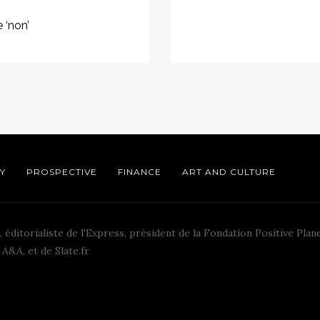
e ‘non’
Y
PROSPECTIVE
FINANCE
ART AND CULTURE
, éditorialiste de l'Express, président de la Fondation Positive Plane
A&A, et de Slate.fr