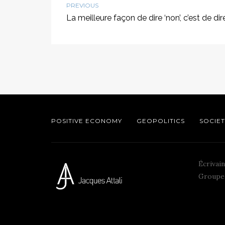
PREVIOUS
La meilleure façon de dire ‘non’, c’est de dir
POSITIVE ECONOMY
GEOPOLITICS
SOCIET
Écrivain
Groupe 