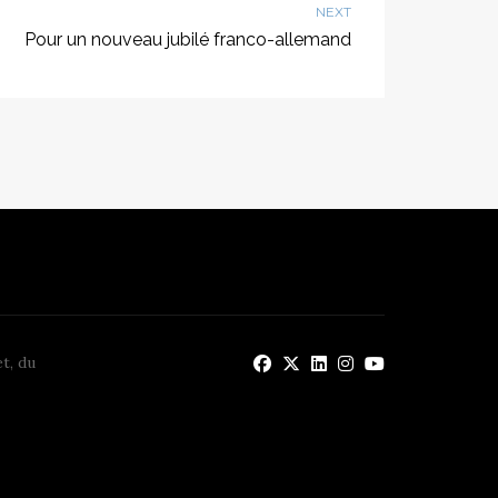
NEXT
Pour un nouveau jubilé franco-allemand
t, du