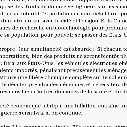
pose des droits de douane vertigineux sur les sma
donésie interdit l’exportation de son nickel brut, po
e d’en faire autant avec le café et le cajou. Et la Ch
es de recherche en biotechnologie pour produire su
e sa population, pour pouvoir se passer des États-Uni
ropre ; leur simultanéité est absurde : Si chacun te
mportations, bien des produits ne seront bientôt pl
r. Déjà, aux États-Unis, les véhicules électriques o
alents importés, pénalisant précisément les ménage
struire une filière chimique complète sur le sol eu
le décider, prendra des décennies et nécessitera d
res dans bien d’autres domaines de la santé et du 
neté économique fabrique une inflation, entraîne une
a guerre s’ensuivra, si on continue.
faire ? La réponse est simple. Elle tient en une phra