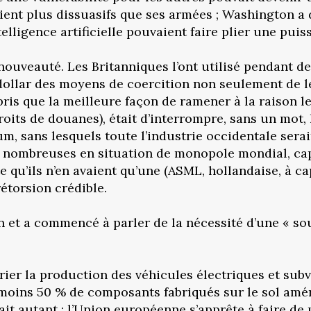
ent plus dissuasifs que ses armées ; Washington a 
lligence artificielle pouvaient faire plier une puiss
uveauté. Les Britanniques l’ont utilisé pendant deu
 dollar des moyens de coercition non seulement de l
pris que la meilleure façon de ramener à la raison l
roits de douanes), était d’interrompre, sans un mot,
 sans lesquels toute l’industrie occidentale serait b
s nombreuses en situation de monopole mondial, cap
te qu’ils n’en avaient qu’une (ASML, hollandaise, à 
étorsion crédible.
n et a commencé à parler de la nécessité d’une « s
rier la production des véhicules électriques et su
moins 50 % de composants fabriqués sur le sol améri
 fait autant ; l’Union européenne s’apprête à faire d