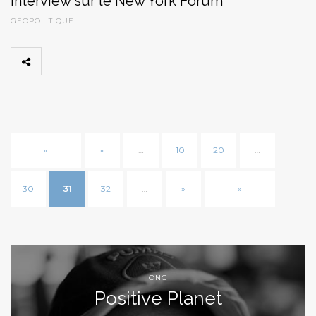
Interview sur le New York Forum
GÉOPOLITIQUE
«
«
…
10
20
…
30
31
32
…
»
»
ONG
Positive Planet