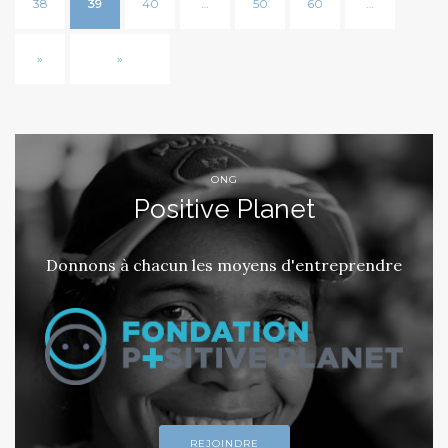
38
39
40
…
50
60
…
»
»
ONG
Positive Planet
Donnons à chacun les moyens d'entreprendre
REJOINDRE