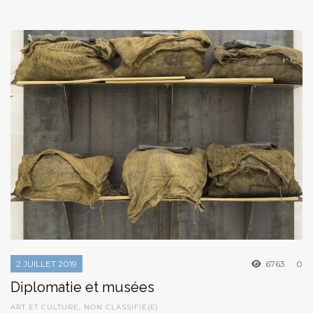
2 JUILLET 2019
6763
0
Diplomatie et musées
ART ET CULTURE
,
NON CLASSIFIÉ(E)