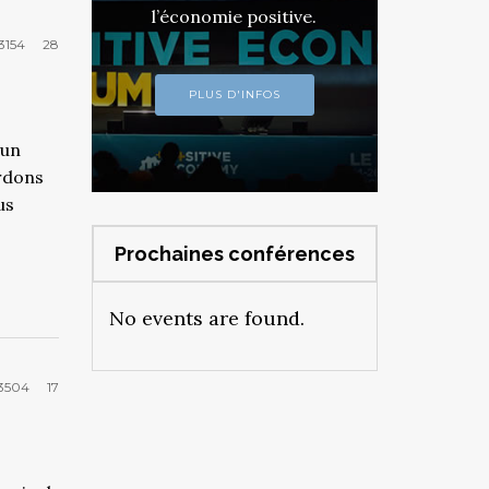
l’économie positive.
3154
28
PLUS D'INFOS
’un
ordons
us
Prochaines conférences
No events are found.
3504
17