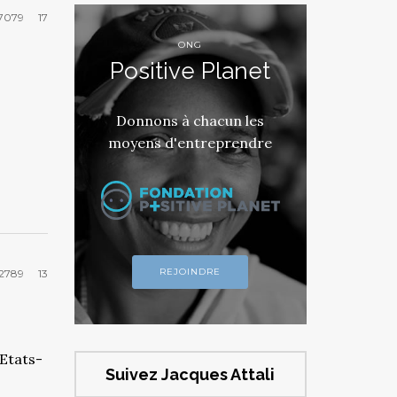
7079
17
ONG
Positive Planet
Donnons à chacun les
moyens d'entreprendre
REJOINDRE
2789
13
 Etats-
Suivez Jacques Attali