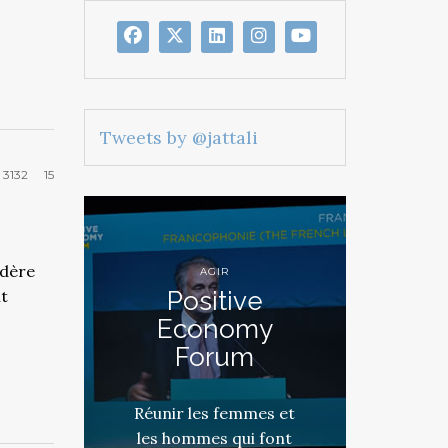
Tweets by @jattali
3132
15
idère
AGIR
Positive
it
Economy
Forum
Réunir les femmes et
les hommes qui font