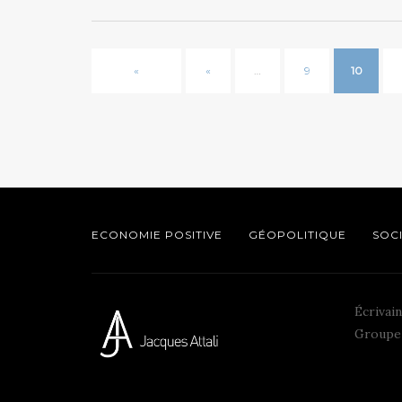
«
«
…
9
10
ECONOMIE POSITIVE
GÉOPOLITIQUE
SOC
Écrivain
Groupe 