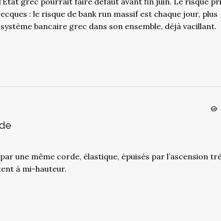
’Etat grec pourrait faire défaut avant fin juin. Le risque pr
ecques : le risque de bank run massif est chaque jour, plus
u système bancaire grec dans son ensemble, déjà vacillant.
nde
s par une même corde, élastique, épuisés par l’ascension tr
tent à mi-hauteur.