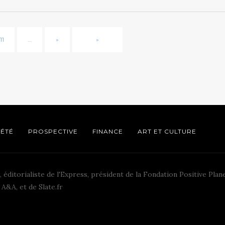
11
…
»
»
IÉTÉ
PROSPECTIVE
FINANCE
ART ET CULTURE
, éditorialiste de l'Express, président de la Fondation Positive Plane
A&A, et de Slate.fr