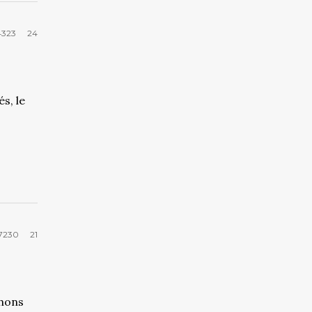
323
24
s, le
7230
21
chons