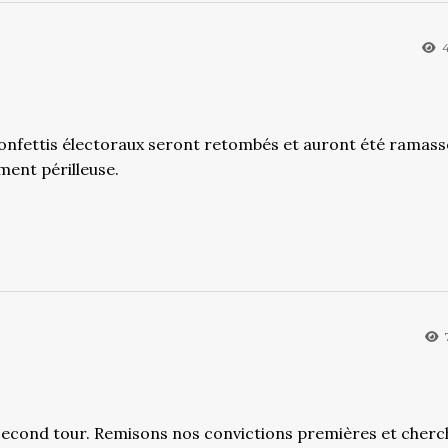
4
 confettis électoraux seront retombés et auront été ramassé
ment périlleuse.
second tour. Remisons nos convictions premières et cher