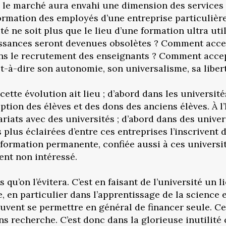
s, le marché aura envahi une dimension des service
 formation des employés d’une entreprise particulière
é ne soit plus que le lieu d’une formation ultra util
ssances seront devenues obsolètes ? Comment accept
dans le recrutement des enseignants ? Comment accept
st-à-dire son autonomie, son universalisme, sa liber
cette évolution ait lieu ; d’abord dans les universit
tion des élèves et des dons des anciens élèves. À l’
ariats avec des universités ; d’abord dans des unive
s plus éclairées d’entre ces entreprises l’inscrivent
 formation permanente, confiée aussi à ces universit
nt non intéressé.
s qu’on l’évitera. C’est en faisant de l’université un
 en particulier dans l’apprentissage de la science 
euvent se permettre en général de financer seule. C
s recherche. C’est donc dans la glorieuse inutilité 