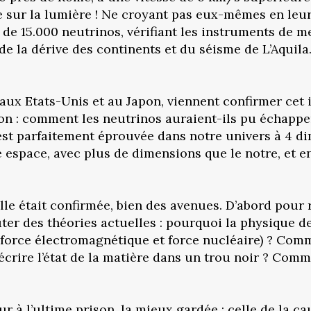
 sur la lumière ! Ne croyant pas eux-mêmes en leur r
s de 15.000 neutrinos, vérifiant les instruments de 
 la dérive des continents et du séisme de L’Aquila. R
 aux Etats-Unis et au Japon, viennent confirmer cet 
ion : comment les neutrinos auraient-ils pu échapper
é est parfaitement éprouvée dans notre univers à 4 di
re espace, avec plus de dimensions que le notre, et 
 elle était confirmée, bien des avenues. D’abord po
ter des théories actuelles : pourquoi la physique de 
(force électromagnétique et force nucléaire) ? Co
crire l’état de la matière dans un trou noir ? Comm
r à l’ultime prison, la mieux gardée : celle de la ca