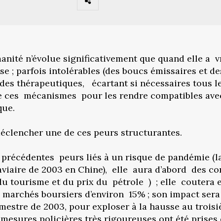
nité n’évolue significativement que quand elle a v
 parfois intolérables (des boucs émissaires et des t
 (des thérapeutiques, écartant si nécessaires tous l
me ces mécanismes pour les rendre compatibles avec l
que.
clencher une de ces peurs structurantes.
x précédentes peurs liés à un risque de pandémie (la
aviaire de 2003 en Chine), elle aura d’abord des 
du tourisme et du prix du pétrole ) ; elle coutera e
 marchés boursiers d’environ 15% ; son impact sera 
mestre de 2003, pour exploser à la hausse au troisi
mesures policières très rigoureuses ont été prises d