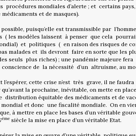
 procédures mondiales d’alerte ; et certains pays, e
e médicaments et de masques).
t possible, puisqu’elle est transmissible par l’homm
s ( les modèles laissent à penser que cela pourrait
mondial) et politiques ( en raison des risques de c
pas malades et ils devront faire en sorte que les p
es seuls plus riches) ; une pandémie majeure fera
 conscience de la nécessité d’un altruisme, au moi
’espérer, cette crise n’est très grave, il ne faudra
 qu’avant la prochaine, inévitable, on mette en pla
de distribution équitable des médicaments et de va
 mondial et donc une fiscalité mondiale. On en vie
que, à mettre en place les bases d’un véritable gou
ème
7
siècle la mise en place d’un véritable Etat.
érer la mise en œuvre d’une véritable politique eu